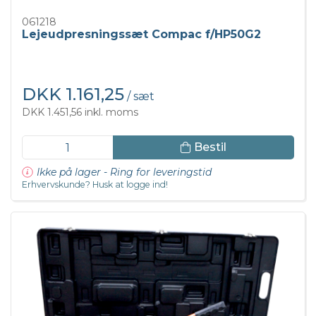
061218
Lejeudpresningssæt Compac f/HP50G2
DKK 1.161,25
/ sæt
DKK 1.451,56 inkl. moms
Bestil
Ikke på lager - Ring for leveringstid
Erhvervskunde? Husk at logge ind!