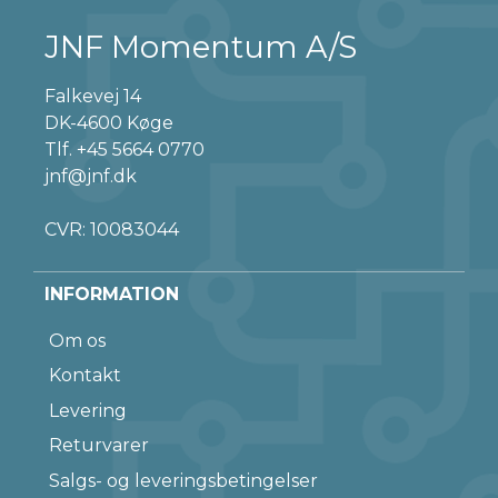
JNF Momentum A/S
Falkevej 14
DK-4600 Køge
Tlf.
+45 5664 0770
jnf@jnf.dk
CVR: 10083044
INFORMATION
Om os
Kontakt
Levering
Returvarer
Salgs- og leveringsbetingelser