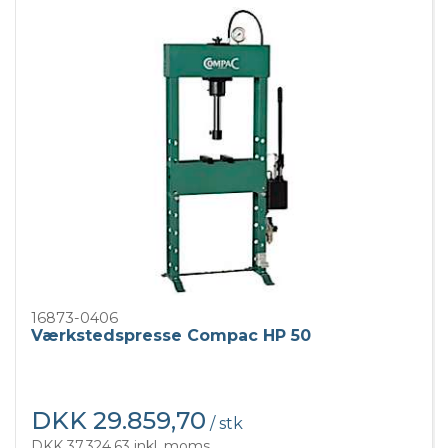
16873-0406
Værkstedspresse Compac HP 50
DKK 29.859,70
/ stk
DKK 37.324,63 inkl. moms