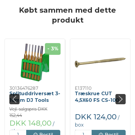
Købt sammen med dette
produkt
- 3%
30136476287
E137110
Splituddriversæt 3-
Træskrue CUT
10mm DJ Tools
4,5X60 FS CS-100
Vejl. salgspris DKK
DKK 124,00
152,44
/
DKK 148,00
/
box
stk
DKK 155,00 inkl. moms
Bestil
Bestil