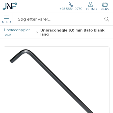
+45 5664 0770
LOG IND
KURV
MENU
Unbraconøgler
Unbraconøgle 3,0 mm Bato blank
lang
løse