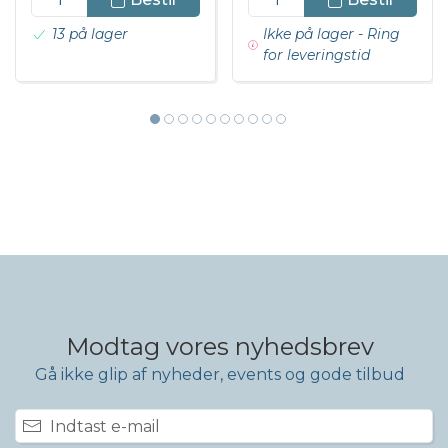
DKK 185,00 inkl. moms
13 på lager
Ikke på lager - Ring
for leveringstid
Modtag vores nyhedsbrev
Gå ikke glip af nyheder, events og gode tilbud