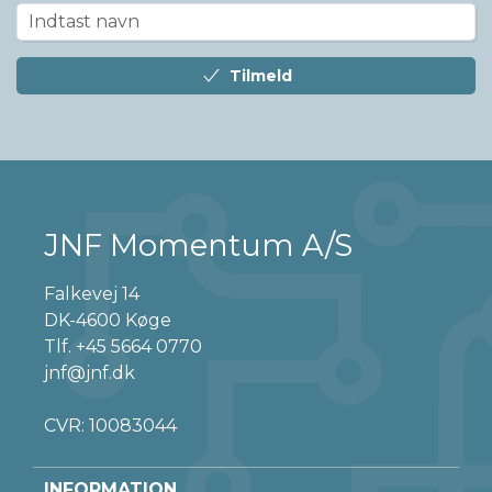
Tilmeld
JNF Momentum A/S
Falkevej 14
DK-4600 Køge
Tlf.
+45 5664 0770
jnf@jnf.dk
CVR: 10083044
INFORMATION