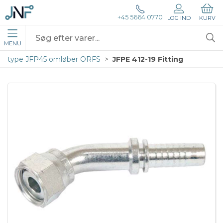
+45 5664 0770
LOG IND
KURV
MENU
type JFP45 omløber ORFS
JFPE 412-19 Fitting