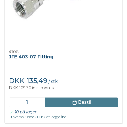
4106
JFE 403-07 Fitting
DKK 135,49
/ stk
DKK 169,36 inkl. moms
Bestil
10 på lager
Erhvervskunde? Husk at logge ind!