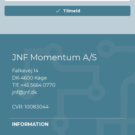
Tilmeld
JNF Momentum A/S
Falkevej 14
DK-4600 Køge
Tlf.
+45 5664 0770
jnf@jnf.dk
CVR: 10083044
INFORMATION