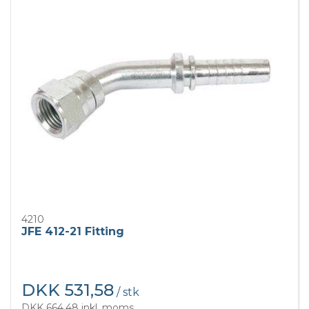
4210
JFE 412-21 Fitting
DKK 531,58
/ stk
DKK 664,48 inkl. moms