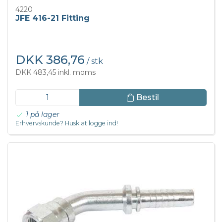
4220
JFE 416-21 Fitting
DKK 386,76
/ stk
DKK 483,45 inkl. moms
Bestil
1 på lager
Erhvervskunde? Husk at logge ind!