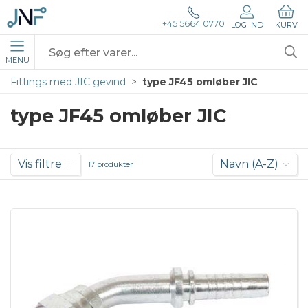
+45 5664 0770
LOG IND
KURV
MENU
Fittings med JIC gevind
type JF45 omløber JIC
type JF45 omløber JIC
Vis filtre
Navn (A-Z)
17 produkter