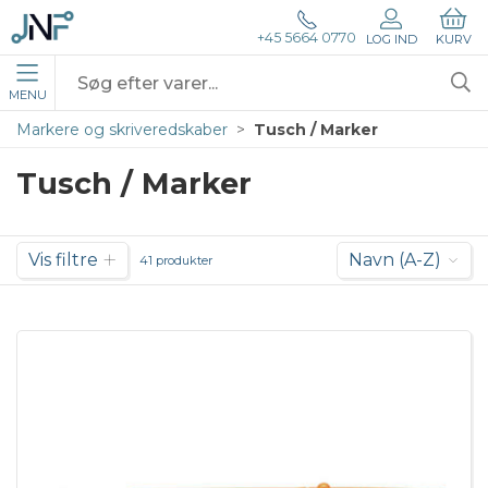
+45 5664 0770
LOG IND
KURV
MENU
Markere og skriveredskaber
Tusch / Marker
Tusch / Marker
Vis filtre
Navn (A-Z)
41 produkter