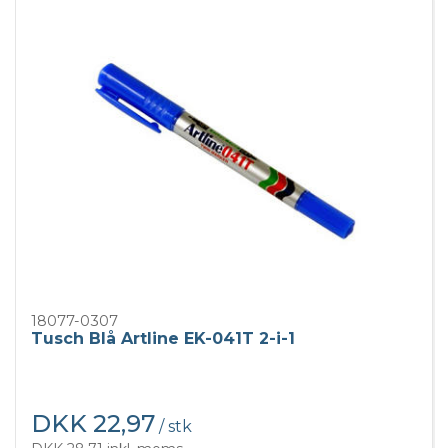
18077-0307
Tusch Blå Artline EK-041T 2-i-1
DKK 22,97
/ stk