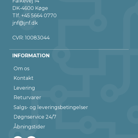
Falkevej 14
DK-4600 Køge
Tlf.
+45 5664 0770
jnf@jnf.dk
CVR: 10083044
INFORMATION
Om os
Kontakt
Levering
Returvarer
Salgs- og leveringsbetingelser
Døgnservice 24/7
Åbningstider