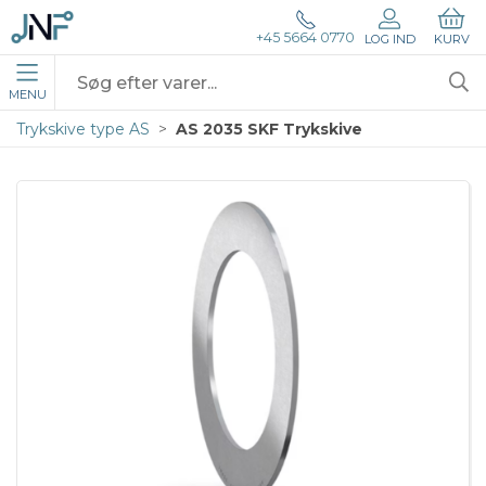
+45 5664 0770
LOG IND
KURV
MENU
Trykskive type AS
AS 2035 SKF Trykskive