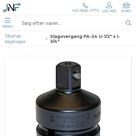
+45 5664 0770
LOG IND
KURV
MENU
Tilbehør
Slagovergang PA-24 U-1/2" x I-
3/4"
slagtoppe