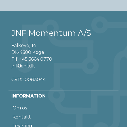
JNF Momentum A/S
Falkevej 14
DK-4600 Køge
Tlf.
+45 5664 0770
jnf@jnf.dk
CVR: 10083044
INFORMATION
Om os
Kontakt
Levering