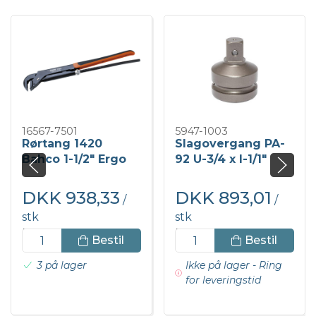
16567-7501
5947-1003
Rørtang 1420
Slagovergang PA-
Bahco 1-1/2" Ergo
92 U-3/4 x I-1/1"
håndtag
DKK 938,33
DKK 893,01
/
/
stk
stk
DKK 1.172,91 inkl. moms
DKK 1.116,26 inkl. moms
Bestil
Bestil
3 på lager
Ikke på lager - Ring
for leveringstid