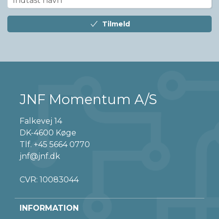
Tilmeld
JNF Momentum A/S
Falkevej 14
DK-4600 Køge
Tlf.
+45 5664 0770
jnf@jnf.dk
CVR: 10083044
INFORMATION