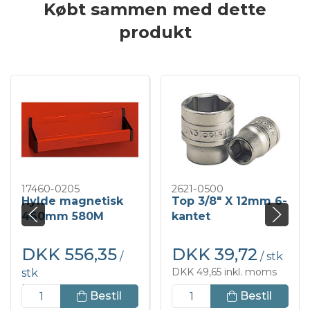
Købt sammen med dette
produkt
17460-0205
2621-0500
Hylde magnetisk
Top 3/8" X 12mm 6-
460mm 580M
kantet
DKK 556,35
DKK 39,72
/
/ stk
DKK 49,65 inkl. moms
stk
DKK 695,44 inkl. moms
Bestil
Bestil