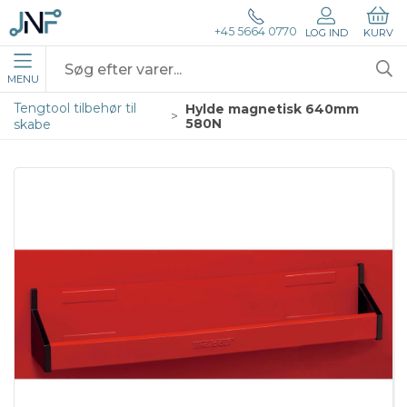
+45 5664 0770
LOG IND
KURV
MENU
Tengtool tilbehør til
Hylde magnetisk 640mm
580N
skabe