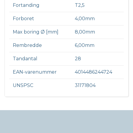
Fortanding
T2,5
Forboret
4,00mm
Max boring Ø [mm]
8,00mm
Rembredde
6,00mm
Tandantal
28
EAN-varenummer
4014486244724
UNSPSC
31171804