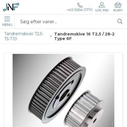
+45 5664 0770
LOG IND
KURV
MENU
Tandremskiver T2,5-
Tandremskive 16 T2,5 / 28-2
Type 6F
T5-T10