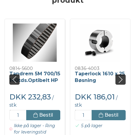
produkt
0814-5600
0836-4003
Tandrem 5M 700/15
Taperlock 1610 x 25
140tds.Optibelt HP
Bøsning
DKK 232,83
DKK 186,01
/
/
stk
stk
DKK 291,04 inkl. moms
DKK 232,52 inkl. moms
Bestil
Bestil
Ikke på lager - Ring
5 på lager
for leveringstid