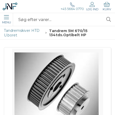
+45 5664 0770
LOG IND
KURV
MENU
Tandremskiver HTD
Tandrem 5M 670/15
134tds.Optibelt HP
U.boret