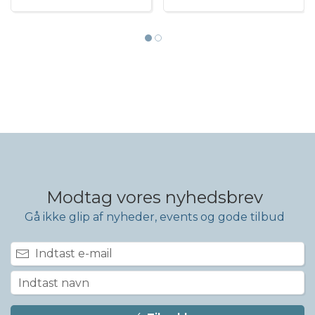
Modtag vores nyhedsbrev
Gå ikke glip af nyheder, events og gode tilbud