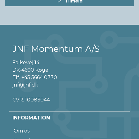
Tilmeld
JNF Momentum A/S
Falkevej 14
DK-4600 Køge
Tlf.
+45 5664 0770
jnf@jnf.dk
CVR: 10083044
INFORMATION
Om os