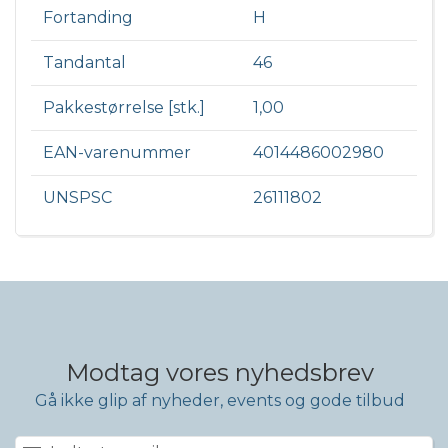
Fortanding
H
Tandantal
46
Pakkestørrelse [stk.]
1,00
EAN-varenummer
4014486002980
UNSPSC
26111802
Modtag vores nyhedsbrev
Gå ikke glip af nyheder, events og gode tilbud