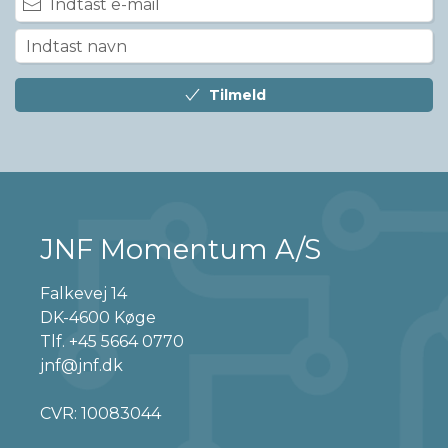
Tilmeld
JNF Momentum A/S
Falkevej 14
DK-4600 Køge
Tlf.
+45 5664 0770
jnf@jnf.dk
CVR: 10083044