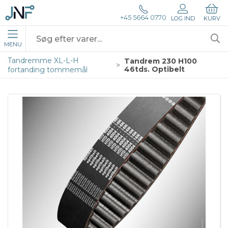
+45 5664 0770
LOG IND
KURV
MENU
Tandremme XL-L-H
Tandrem 230 H100
46tds. Optibelt
fortanding tommemål