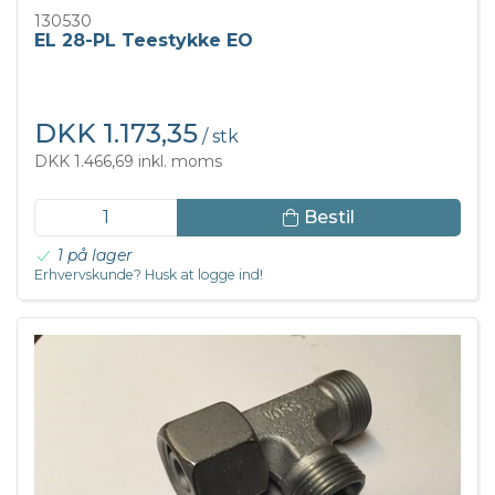
130530
EL 28-PL Teestykke EO
DKK 1.173,35
/ stk
DKK 1.466,69 inkl. moms
Bestil
1 på lager
Erhvervskunde? Husk at logge ind!