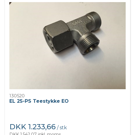
130520
EL 25-PS Teestykke EO
DKK 1.233,66
/ stk
DKK 1.542,07 inkl. moms