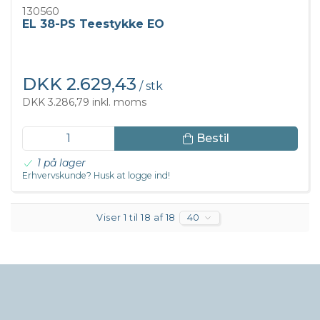
130560
EL 38-PS Teestykke EO
DKK 2.629,43
/ stk
DKK 3.286,79 inkl. moms
Bestil
1 på lager
Erhvervskunde? Husk at logge ind!
Viser 1 til 18 af 18
40