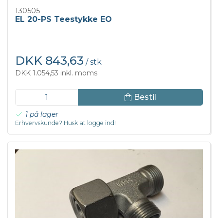
130505
EL 20-PS Teestykke EO
DKK 843,63
/ stk
DKK 1.054,53 inkl. moms
Bestil
1 på lager
Erhvervskunde? Husk at logge ind!