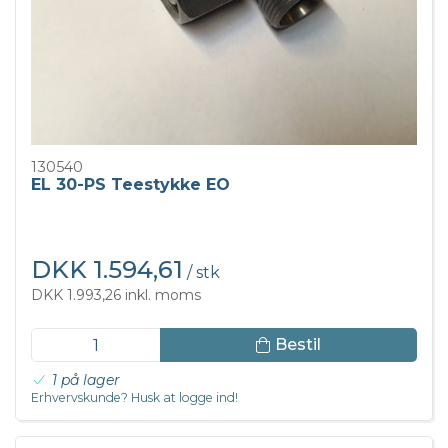
130540
EL 30-PS Teestykke EO
DKK 1.594,61
/ stk
DKK 1.993,26 inkl. moms
Bestil
1 på lager
Erhvervskunde? Husk at logge ind!