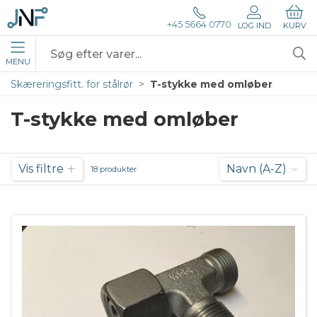
+45 5664 0770
LOG IND
KURV
MENU
Skæreringsfitt. for stålrør
T-stykke med omløber
T-stykke med omløber
Vis filtre
Navn (A-Z)
18 produkter