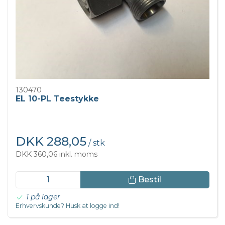
130470
EL 10-PL Teestykke
DKK 288,05
/ stk
DKK 360,06 inkl. moms
Bestil
1 på lager
Erhvervskunde? Husk at logge ind!