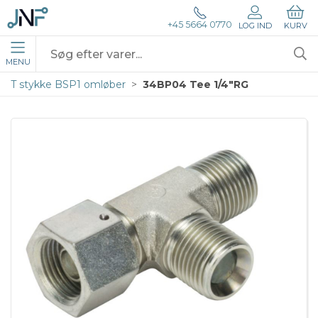
+45 5664 0770
LOG IND
KURV
MENU
T stykke BSP1 omløber
34BP04 Tee 1/4"RG