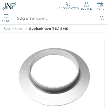
+45 5664 0770
LOG IND
KURV
MENU
Svejsekrave
Svejsekrave 76,1 SMS