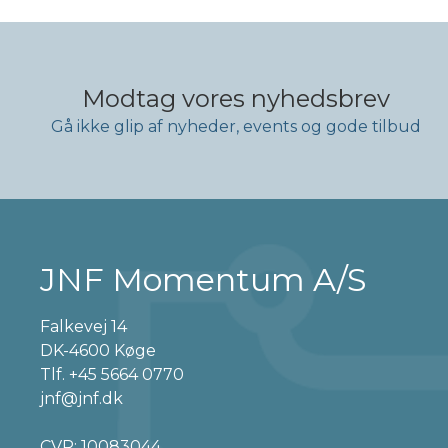
Modtag vores nyhedsbrev
Gå ikke glip af nyheder, events og gode tilbud
JNF Momentum A/S
Falkevej 14
DK-4600 Køge
Tlf.
+45 5664 0770
jnf@jnf.dk
CVR: 10083044