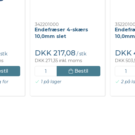
342201000
3522010
Endefræser 4-skærs
Endefr
10,0mm slet
10,0mm
DKK 217,08
DKK 
 stk
/ stk
ms
DKK 271,35 inkl. moms
DKK 503,
stil
Bestil
g for
1 på lager
2 på l