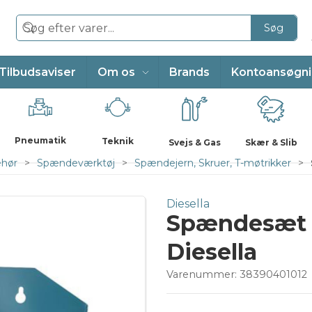
Søg
Tilbudsaviser
Om os
Brands
Kontoansøgn
Pneumatik
Teknik
Svejs & Gas
Skær & Slib
ehør
Spændeværktøj
Spændejern, Skruer, T-møtrikker
Diesella
Spændesæt 
Diesella
Varenummer:
38390401012