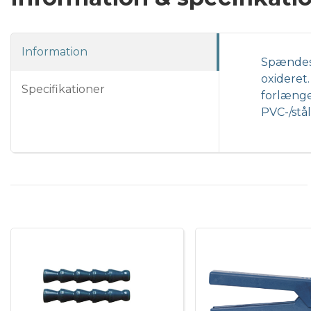
Information
Spændesæt
oxideret.
Specifikationer
forlænge
PVC-/stål