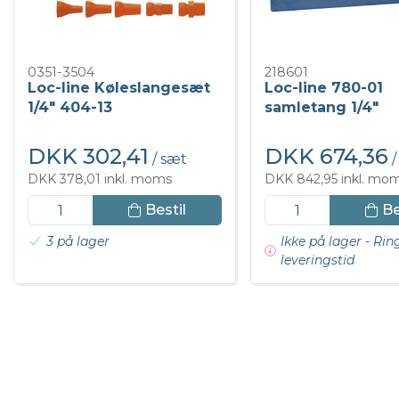
0351-3504
218601
Loc-line Køleslangesæt
Loc-line 780-01
1/4" 404-13
samletang 1/4"
DKK 302,41
DKK 674,36
/ sæt
/
DKK 378,01 inkl. moms
DKK 842,95 inkl. mo
Bestil
Be
3 på lager
Ikke på lager - Rin
leveringstid