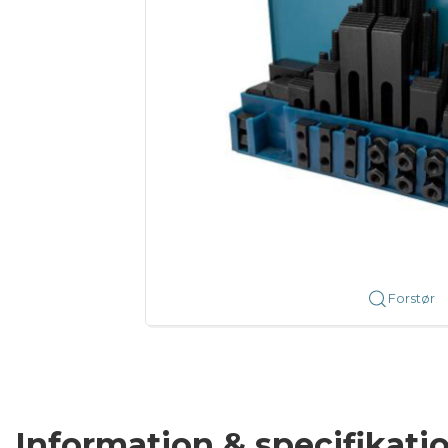
Forstør
Information & specifikati