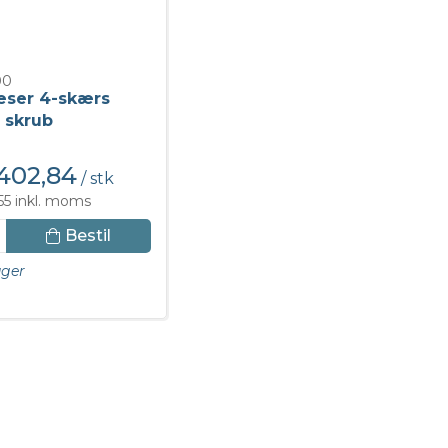
00
æser 4-skærs
 skrub
402,84
/ stk
55 inkl. moms
Bestil
ager