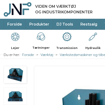
VIDEN OM VÆRKTØJ
OG INDUSTRIKOMPONENTER
Forside
Produkter
DJ Tools
Restsalg
Tætninger
Lejer
Transmission
Hydraulik
Du er her:
Forside
Værktøj
Værkstedsmaskiner og tilb