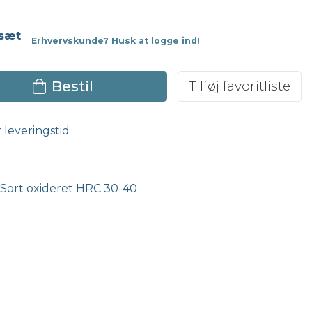
 sæt
Erhvervskunde? Husk at logge ind!
Bestil
Tilføj favoritliste
r leveringstid
 Sort oxideret HRC 30-40