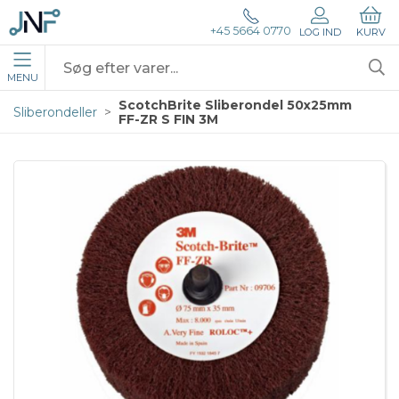
+45 5664 0770
LOG IND
KURV
MENU
ScotchBrite Sliberondel 50x25mm
Sliberondeller
FF-ZR S FIN 3M