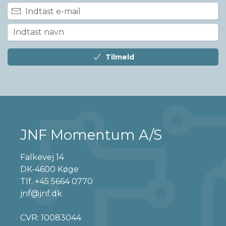
Tilmeld
JNF Momentum A/S
Falkevej 14
DK-4600 Køge
Tlf.
+45 5664 0770
jnf@jnf.dk
CVR: 10083044