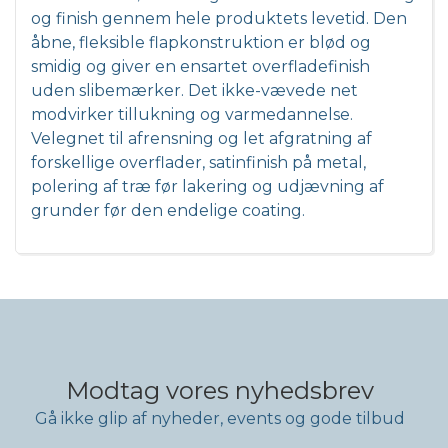
og finish gennem hele produktets levetid. Den
åbne, fleksible flapkonstruktion er blød og
smidig og giver en ensartet overfladefinish
uden slibemærker. Det ikke-vævede net
modvirker tillukning og varmedannelse.
Velegnet til afrensning og let afgratning af
forskellige overflader, satinfinish på metal,
polering af træ før lakering og udjævning af
grunder før den endelige coating.
Modtag vores nyhedsbrev
Gå ikke glip af nyheder, events og gode tilbud