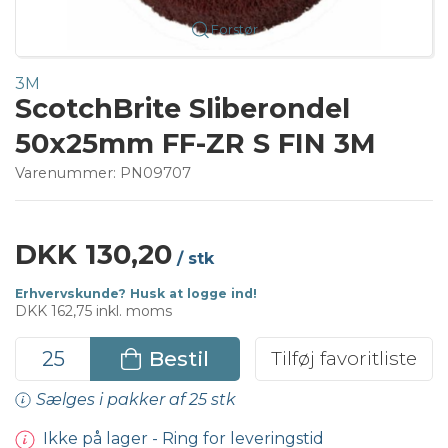
Forstør
3M
ScotchBrite Sliberondel
50x25mm FF-ZR S FIN 3M
Varenummer:
PN09707
DKK 130,20
/ stk
Erhvervskunde? Husk at logge ind!
DKK 162,75 inkl. moms
Bestil
Tilføj favoritliste
Sælges i pakker af 25 stk
Ikke på lager - Ring for leveringstid