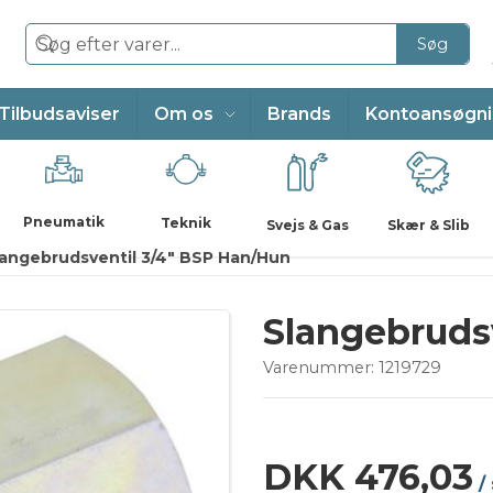
Søg
Tilbudsaviser
Om os
Brands
Kontoansøgn
Pneumatik
Teknik
Svejs & Gas
Skær & Slib
langebrudsventil 3/4" BSP Han/Hun
Slangebruds
Varenummer:
1219729
DKK 476,03
/ 