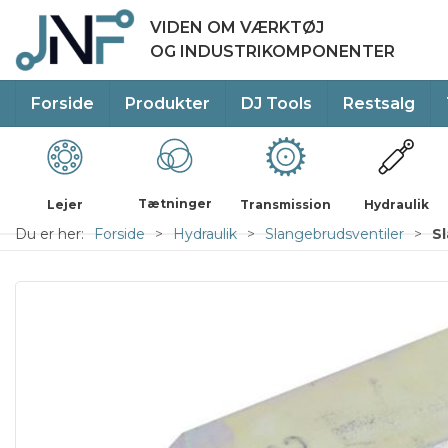
VIDEN OM VÆRKTØJ
OG INDUSTRIKOMPONENTER
Forside
Produkter
DJ Tools
Restsalg
Tætninger
Lejer
Transmission
Hydraulik
Du er her:
Forside
Hydraulik
Slangebrudsventiler
S