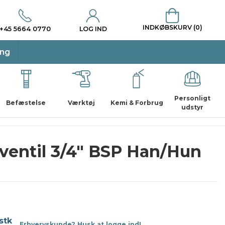
INDKØBSKURV (0)
+45 5664 0770
LOG IND
ing
Personligt
Befæstelse
Værktøj
Kemi & Forbrug
udstyr
ventil 3/4" BSP Han/Hun
stk
Erhvervskunde? Husk at logge ind!