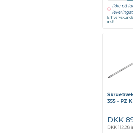
Ikke på la
leveringst
Erhvervskunde
ind!
Skruetræ
355 - PZ 
DKK 89
DKK 112,28 