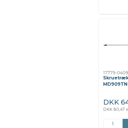
17779-040
Skruetræ
MD909TN
DKK 64
DKK 80,47 i