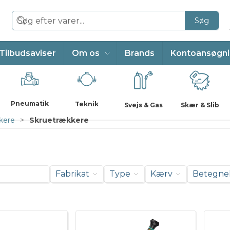
Søg
Tilbudsaviser
Om os
Brands
Kontoansøgn
Pneumatik
Teknik
Svejs & Gas
Skær & Slib
kere
Skruetrækkere
Fabrikat
Type
Kærv
Betegne