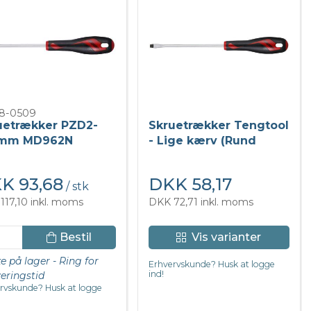
8-0509
uetrækker PZD2-
Skruetrækker Tengtool
mm MD962N
- Lige kærv (Rund
klinge)
K 93,68
DKK 58,17
/ stk
117,10 inkl. moms
DKK 72,71 inkl. moms
Bestil
Vis varianter
ke på lager - Ring for
Erhvervskunde? Husk at logge
ind!
veringstid
rvskunde? Husk at logge