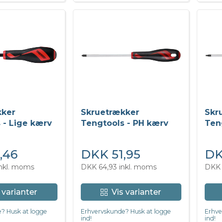
kker
Skruetrækker
Skr
 - Lige kærv
Tengtools - PH kærv
Ten
ge)
,46
DKK 51,95
DK
inkl. moms
DKK 64,93 inkl. moms
DKK 
 varianter
Vis varianter
? Husk at logge
Erhvervskunde? Husk at logge
Erhve
ind!
ind!