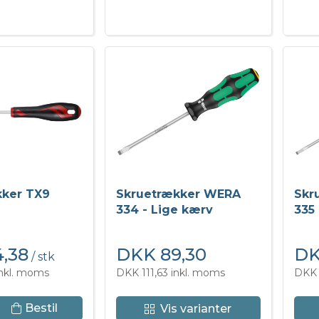
9
kker TX9
Skruetrækker WERA
Skr
334 - Lige kærv
335 
,38
DKK 89,30
DK
/ stk
nkl. moms
DKK 111,63 inkl. moms
DKK 
Bestil
Vis varianter