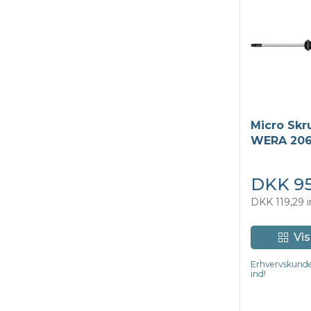
Micro Skr
WERA 206
DKK 95
DKK 119,29 
Vis
Erhvervskunde
ind!