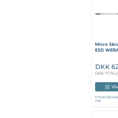
Micro Skr
ESD WERA 
kærv
DKK 62
DKK 77,76 i
Vis
Erhvervskunde
ind!