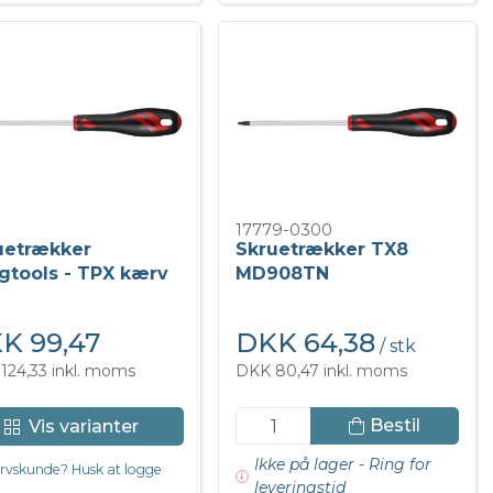
17779-0300
uetrækker
Skruetrækker TX8
gtools - TPX kærv
MD908TN
K 99,47
DKK 64,38
/ stk
124,33 inkl. moms
DKK 80,47 inkl. moms
Bestil
Vis varianter
Ikke på lager - Ring for
rvskunde? Husk at logge
leveringstid