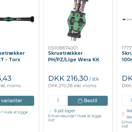
05008874001
1777
uetrækker
Skruetrækker
Skr
7 - Torx
PH/PZ/Lige Wera KK
100
Tumling
,43
DKK 216,30
DK
/ stk
inkl. moms
DKK 270,38 inkl. moms
DKK 
Bestil
 varianter
6 på lager
Ik
? Husk at logge
Erhvervskunde? Husk at logge
le
ind!
Erhve
ind!