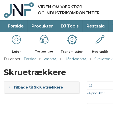
VIDEN OM VÆRKTØJ
OG INDUSTRIKOMPONENTER
Forside
Produkter
DJ Tools
Restsalg
Tætninger
Lejer
Transmission
Hydraulik
Du er her:
Forside
Værktøj
Håndværktøj
Skruetræk
Skruetrækkere
Tilbage til Skruetrækkere
24 produkter