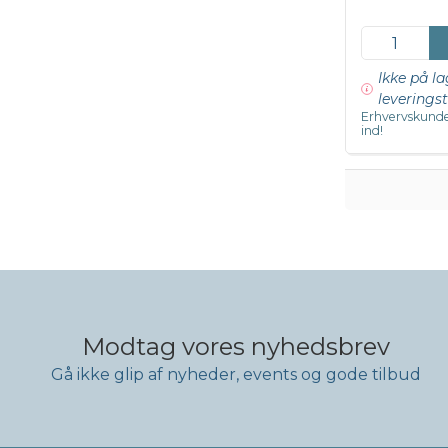
Ikke på la
leveringst
Erhvervskunde
ind!
Modtag vores nyhedsbrev
Gå ikke glip af nyheder, events og gode tilbud