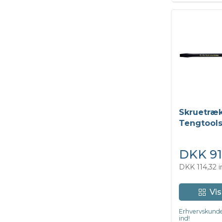
Skruetræ
Tengtools
(6 kt. klin
DKK 91
DKK 114,32 
Vis
Erhvervskunde
ind!