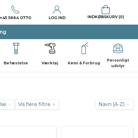
INDKØBSKURV (0)
+45 5664 0770
LOG IND
ing
Personligt
Befæstelse
Værktøj
Kemi & Forbrug
udstyr
lse
Vis flere filtre
Navn (A-Z)