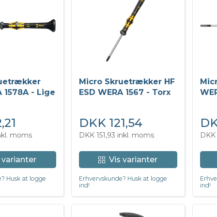
uetrækker
Micro Skruetrækker HF
Mic
1578A - Lige
ESD WERA 1567 - Torx
WER
,21
DKK 121,54
DK
nkl. moms
DKK 151,93 inkl. moms
DKK 
 varianter
Vis varianter
? Husk at logge
Erhvervskunde? Husk at logge
Erhve
ind!
ind!