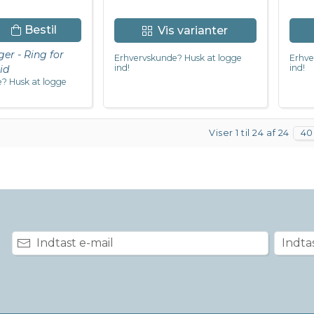
Bestil
Vis varianter
ger - Ring for
Erhvervskunde? Husk at logge
Erhve
ind!
ind!
id
? Husk at logge
Viser 1 til 24 af 24
40