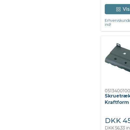
Vis
Erhvervskunde
ind!
0513400100
Skruetræ
Kraftform
DKK 45
DKK 56,33 i