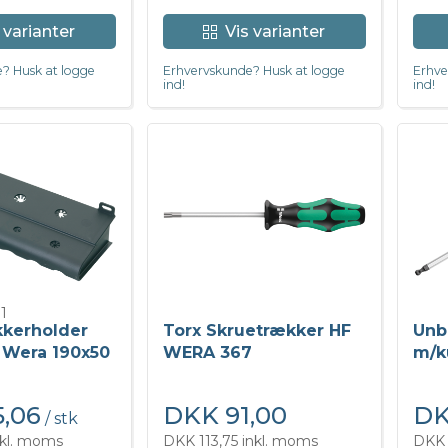
 varianter
Vis varianter
? Husk at logge
Erhvervskunde? Husk at logge
Erhve
ind!
ind!
1
kkerholder
Torx Skruetrækker HF
Unb
 Wera 190x50
WERA 367
m/k
,06
DKK 91,00
DK
/ stk
nkl. moms
DKK 113,75 inkl. moms
DKK 