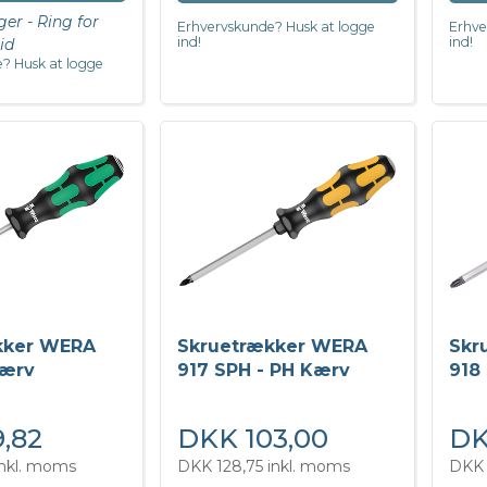
ger - Ring for
Erhvervskunde? Husk at logge
Erhve
ind!
ind!
id
? Husk at logge
kker WERA
Skruetrækker WERA
Skr
Kærv
917 SPH - PH Kærv
918
,82
DKK 103,00
DK
inkl. moms
DKK 128,75 inkl. moms
DKK 