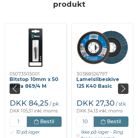
produkt
05073505001
30388526797
Bitstop 10mm x 50
Lamelslibeskive
Wera 869/4 M
125 K40 Basic
27CLA
DKK 84,25
DKK 27,30
/ pk
/ stk
DKK 105,31 inkl. moms
DKK 34,13 inkl. moms
Bestil
Bestil
10 på lager
Ikke på lager - Ring