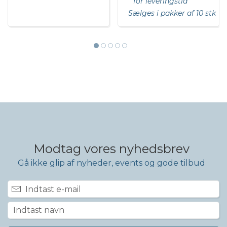
for leveringstid
Sælges i pakker af 10 stk
Modtag vores nyhedsbrev
Gå ikke glip af nyheder, events og gode tilbud