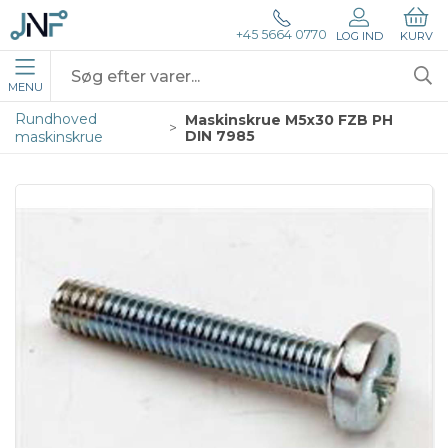
+45 5664 0770
LOG IND
KURV
MENU
Rundhoved
Maskinskrue M5x30 FZB PH
DIN 7985
maskinskrue