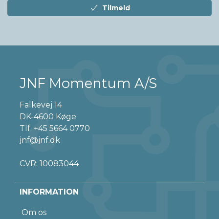
Tilmeld
JNF Momentum A/S
Falkevej 14
DK-4600 Køge
Tlf.
+45 5664 0770
jnf@jnf.dk
CVR: 10083044
INFORMATION
Om os