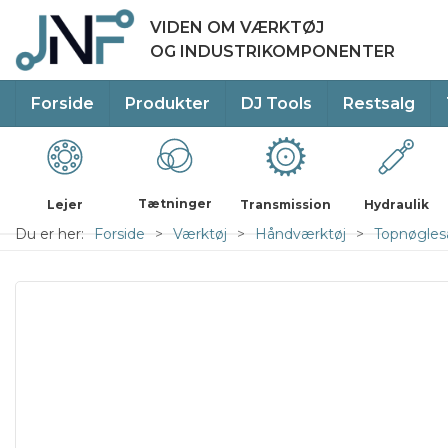
VIDEN OM VÆRKTØJ
OG INDUSTRIKOMPONENTER
Forside
Produkter
DJ Tools
Restsalg
Tætninger
Lejer
Transmission
Hydraulik
Du er her:
Forside
Værktøj
Håndværktøj
Topnøglesæ