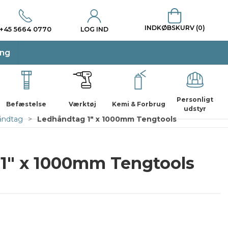
INDKØBSKURV (0)
+45 5664 0770
LOG IND
ing
Personligt
Befæstelse
Værktøj
Kemi & Forbrug
udstyr
håndtag
Ledhåndtag 1" x 1000mm Tengtools
1" x 1000mm Tengtools