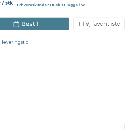
4
/ stk
Erhvervskunde? Husk at logge ind!
Bestil
Tilføj favoritliste
r leveringstid