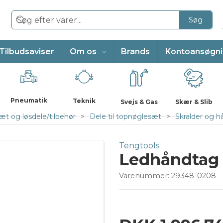
Søg
Tilbudsaviser
Om os
Brands
Kontoansøgn
Pneumatik
Teknik
Svejs & Gas
Skær & Slib
t og løsdele/tilbehør
Dele til topnøglesæt
Skralder og 
Tengtools
Ledhåndtag 
Varenummer:
29348-0208