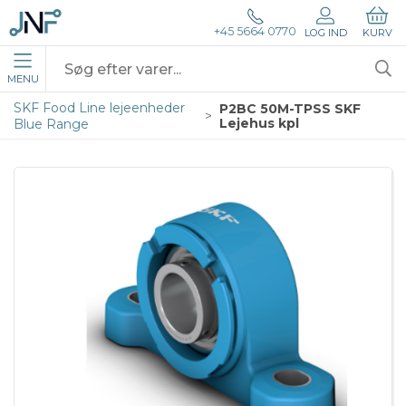
+45 5664 0770
LOG IND
KURV
MENU
SKF Food Line lejeenheder
P2BC 50M-TPSS SKF
Lejehus kpl
Blue Range