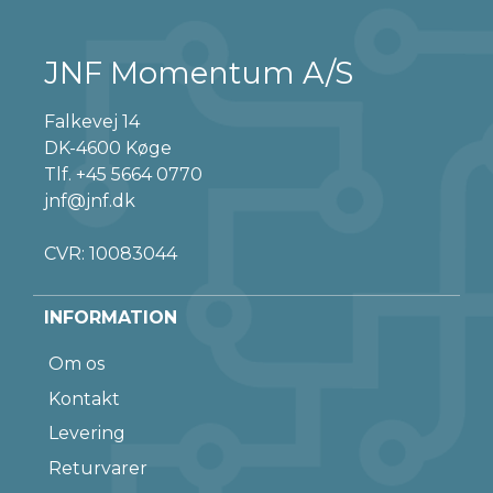
JNF Momentum A/S
Falkevej 14
DK-4600 Køge
Tlf.
+45 5664 0770
jnf@jnf.dk
CVR: 10083044
INFORMATION
Om os
Kontakt
Levering
Returvarer