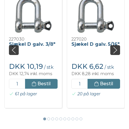
227030
227020
Sjækel D galv. 3/8"
Sjækel D galv. 5/16"
DKK 10,19
DKK 6,62
/ stk
/ stk
DKK 12,74 inkl. moms
DKK 8,28 inkl. moms
Bestil
Bestil
61 på lager
20 på lager