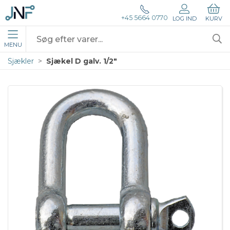
+45 5664 0770
LOG IND
KURV
MENU
Sjækler
Sjækel D galv. 1/2"