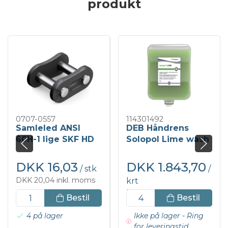
produkt
0707-0557
114301492
Samleled ANSI
DEB Håndrens
60H-1 lige SKF HD
Solopol Lime wash
4x4 ltr.
DKK 16,03
DKK 1.843,70
/ stk
/
DKK 20,04 inkl. moms
krt
DKK 2.304,63 inkl.
Bestil
Bestil
moms
4 på lager
Ikke på lager - Ring
for leveringstid