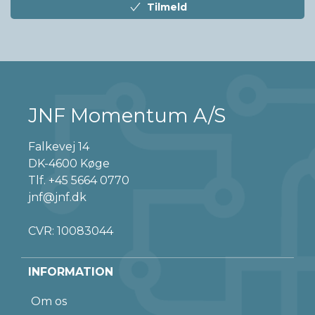
Tilmeld
JNF Momentum A/S
Falkevej 14
DK-4600 Køge
Tlf.
+45 5664 0770
jnf@jnf.dk
CVR: 10083044
INFORMATION
Om os