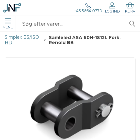
+45 5664 0770
LOG IND
KURV
MENU
Simplex BS/ISO
Samleled ASA 60H-1S12L Fork.
Renold BB
HD