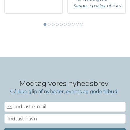
Sælges i pakker af 4 krt
Modtag vores nyhedsbrev
Gå ikke glip af nyheder, events og gode tilbud