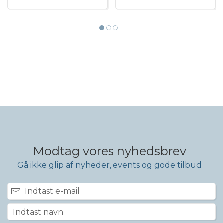
Modtag vores nyhedsbrev
Gå ikke glip af nyheder, events og gode tilbud