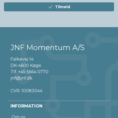
Tilmeld
JNF Momentum A/S
Falkevej 14
DK-4600 Køge
Tlf.
+45 5664 0770
jnf@jnf.dk
CVR: 10083044
INFORMATION
Om os