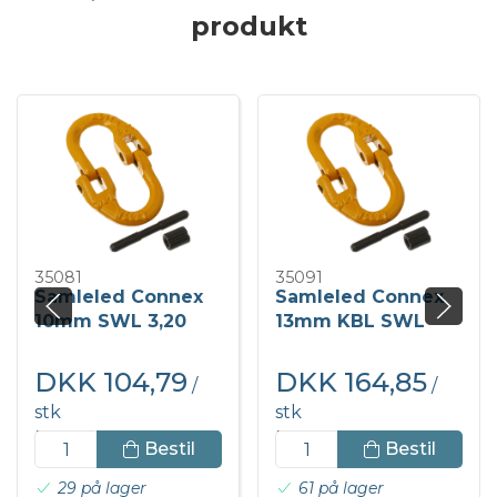
produkt
35081
35091
Samleled Connex
Samleled Connex
10mm SWL 3,20
13mm KBL SWL
ton
5,40 ton
DKK 104,79
DKK 164,85
/
/
stk
stk
DKK 130,99 inkl. moms
DKK 206,06 inkl. moms
Bestil
Bestil
29 på lager
61 på lager