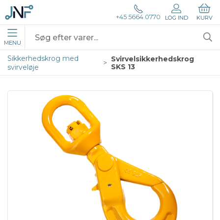
+45 5664 0770
LOG IND
KURV
MENU
Sikkerhedskrog med
Svirvelsikkerhedskrog
SKS 13
svirveløje