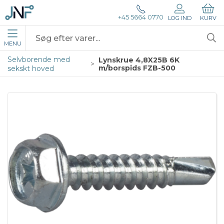
+45 5664 0770
LOG IND
KURV
MENU
Selvborende med
Lynskrue 4,8X25B 6K
m/borspids FZB-500
sekskt hoved