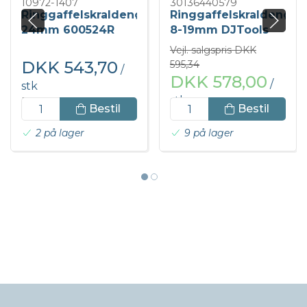
10972-1407
30136440579
Ringgaffelskraldenøgle
Ringgaffelskraldenøgl
24mm 600524R
8-19mm DJTools
Vejl. salgspris DKK
DKK 543,70
595,34
/
DKK 578,00
/
stk
stk
DKK 679,63 inkl. moms
Bestil
Bestil
DKK 722,50 inkl. moms
2 på lager
9 på lager