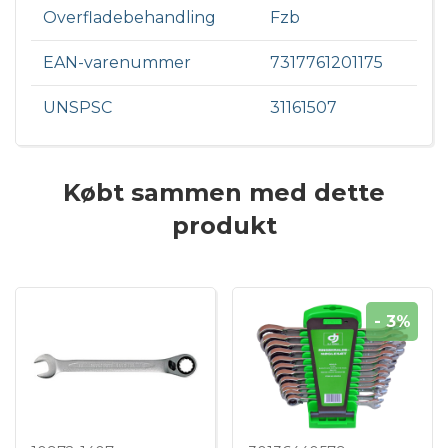
Overfladebehandling
Fzb
EAN-varenummer
7317761201175
UNSPSC
31161507
Købt sammen med dette
produkt
- 3%