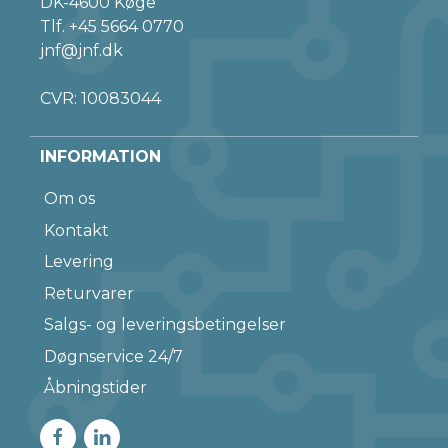
DK-4600 Køge
Tlf.
+45 5664 0770
jnf@jnf.dk
CVR: 10083044
INFORMATION
Om os
Kontakt
Levering
Returvarer
Salgs- og leveringsbetingelser
Døgnservice 24/7
Åbningstider