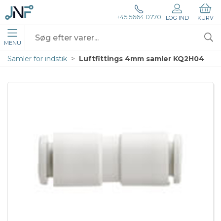
+45 5664 0770
LOG IND
KURV
MENU
Samler for indstik
Luftfittings 4mm samler KQ2H04