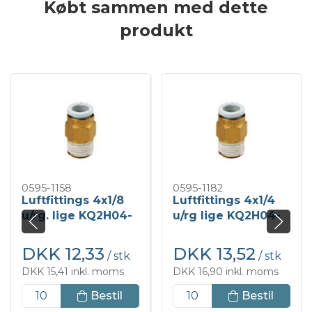
Købt sammen med dette
produkt
0595-1158
0595-1182
Luftfittings 4x1/8
Luftfittings 4x1/4
u/rg. lige KQ2H04-
u/rg lige KQ2H04-
01N
02S-
DKK 12,33
DKK 13,52
/ stk
/ stk
DKK 15,41 inkl. moms
DKK 16,90 inkl. moms
Bestil
Bestil