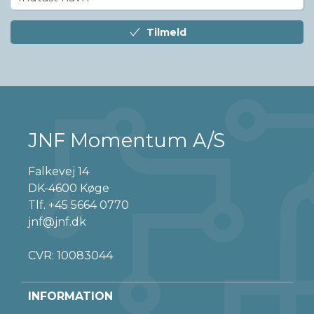
Tilmeld
JNF Momentum A/S
Falkevej 14
DK-4600 Køge
Tlf.
+45 5664 0770
jnf@jnf.dk
CVR: 10083044
INFORMATION