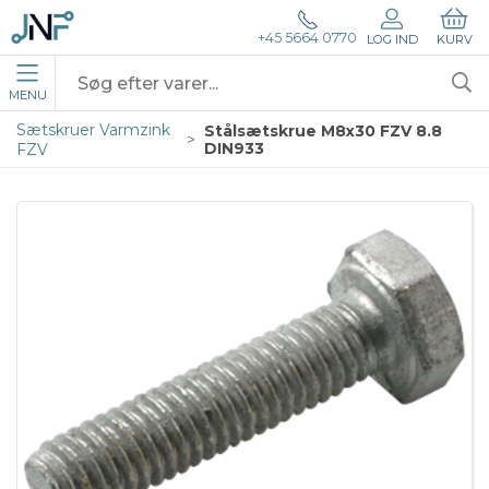
+45 5664 0770
LOG IND
KURV
MENU
Sætskruer Varmzink
Stålsætskrue M8x30 FZV 8.8
DIN933
FZV