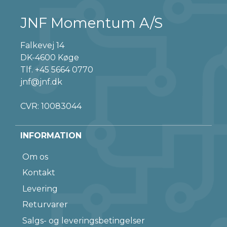
JNF Momentum A/S
Falkevej 14
DK-4600 Køge
Tlf.
+45 5664 0770
jnf@jnf.dk
CVR: 10083044
INFORMATION
Om os
Kontakt
Levering
Returvarer
Salgs- og leveringsbetingelser