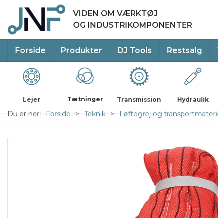
VIDEN OM VÆRKTØJ
OG INDUSTRIKOMPONENTER
Forside
Produkter
DJ Tools
Restsalg
Tætninger
Lejer
Transmission
Hydraulik
Du er her:
Forside
Teknik
Løftegrej og transportmateri