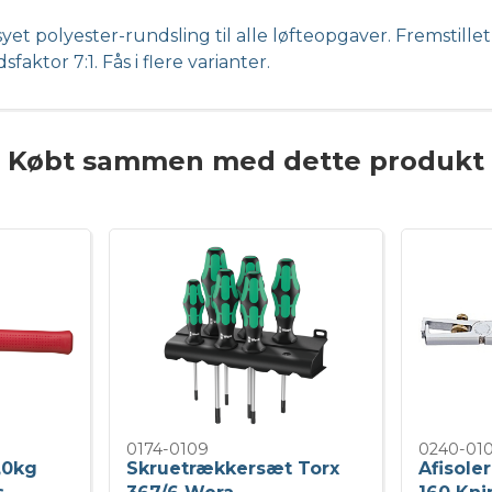
et polyester-rundsling til alle løfteopgaver. Fremstillet 
sfaktor 7:1. Fås i flere varianter.
Købt sammen med dette produkt
0174-0109
0240-01
,0kg
Skruetrækkersæt Torx
Afisole