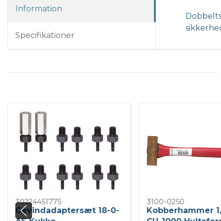
Information
Dobbeltsy
sikkerhed
Specifikationer
30224451775
3100-0250
Gevindadaptersæt 18-0-
Kobberhammer 1