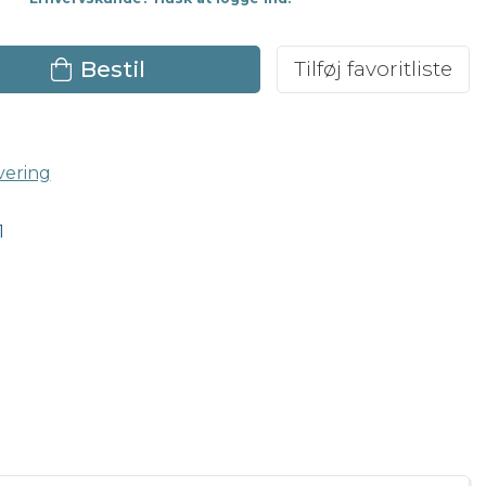
Bestil
Tilføj favoritliste
vering
1