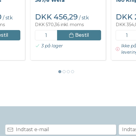
s
367/6 Wera
160 Kni
0
DKK 456,29
DKK 
/ stk
/ stk
oms
DKK 570,36 inkl. moms
DKK 354,
stil
Bestil
3 på lager
Ikke på
leverin