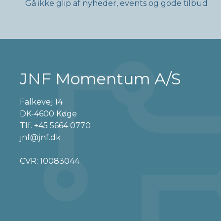
Gå ikke glip af nyheder, events og gode tilbud
JNF Momentum A/S
Falkevej 14
DK-4600 Køge
Tlf.
+45 5664 0770
jnf@jnf.dk
CVR: 10083044