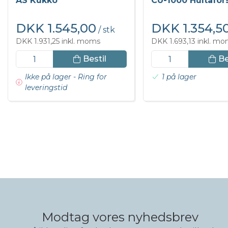
AS Kukko
CU-1000 Hultafor
DKK 1.545,00
DKK 1.354,5
/ stk
DKK 1.931,25 inkl. moms
DKK 1.693,13 inkl. m
Bestil
Be
Ikke på lager - Ring for
1 på lager
leveringstid
Modtag vores nyhedsbrev