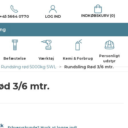
INDKØBSKURV (0)
+45 5664 0770
LOG IND
ing
Personligt
Befæstelse
Værktøj
Kemi & Forbrug
udstyr
Rundsling rød 5000kg SWL
Rundsling Rød 3/6 mtr.
d 3/6 mtr.
tk
Erhvervskunde? Husk at logge ind!