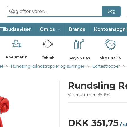
Søg
Tilbudsaviser
Om os
Brands
Kontoansøgn
Pneumatik
Teknik
Svejs & Gas
Skær & Slib
el
Rundsling, båndstropper og surringer
Løftestropper
Rundsling Rø
Varenummer:
35994
DKK 351,75
/ s