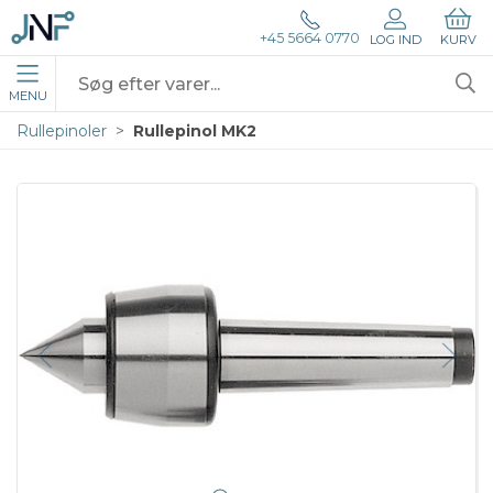
+45 5664 0770
LOG IND
KURV
MENU
Rullepinoler
Rullepinol MK2