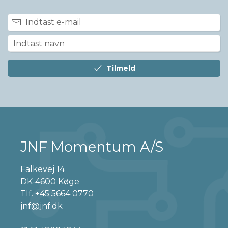
Tilmeld
JNF Momentum A/S
Falkevej 14
DK-4600 Køge
Tlf.
+45 5664 0770
jnf@jnf.dk