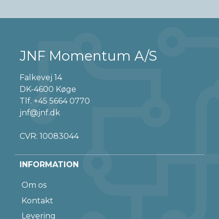
JNF Momentum A/S
Falkevej 14
DK-4600 Køge
Tlf.
+45 5664 0770
jnf@jnf.dk
CVR: 10083044
INFORMATION
Om os
Kontakt
Levering