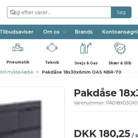
Søg
Tilbudsaviser
Om os
Brands
Kontoansøgn
Pneumatik
Teknik
Svejs & Gas
Skær & Slib
tril m/støvlæbe
Pakdåse 18x30x6mm OAS NBR-70
Pakdåse 18
Varenummer:
PA018X030X0
DKK 180,25
/ 