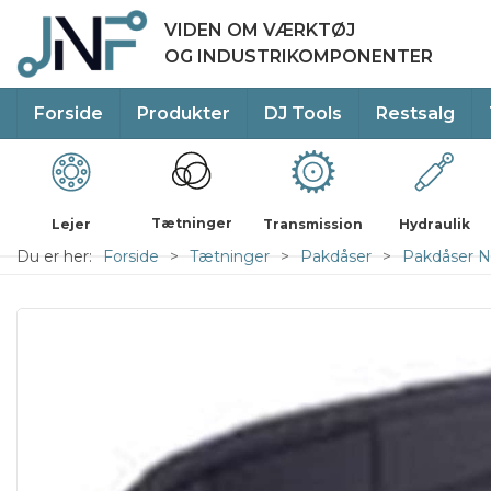
VIDEN OM VÆRKTØJ
OG INDUSTRIKOMPONENTER
Forside
Produkter
DJ Tools
Restsalg
Tætninger
Lejer
Transmission
Hydraulik
Du er her:
Forside
Tætninger
Pakdåser
Pakdåser Ni