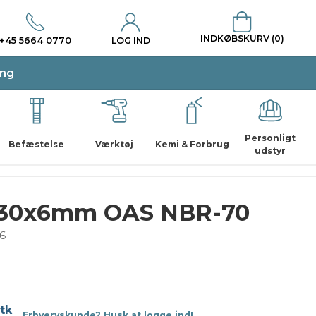
INDKØBSKURV (0)
+45 5664 0770
LOG IND
ing
Personligt
Befæstelse
Værktøj
Kemi & Forbrug
udstyr
x30x6mm OAS NBR-70
6
stk
Erhvervskunde? Husk at logge ind!