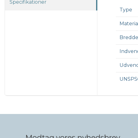
Specifikationer
Type
Materia
Bredde
Indven
Udvend
UNSPS
Modtag vores nyhedsbrev