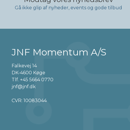
Gå ikke glip af nyheder, events og gode tilbud
JNF Momentum A/S
Falkevej 14
DK-4600 Køge
Tlf.
+45 5664 0770
jnf@jnf.dk
CVR: 10083044