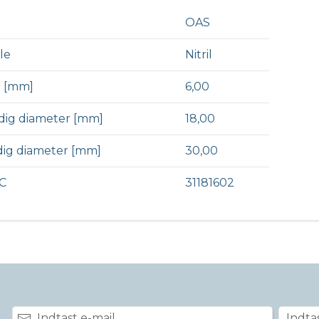
OAS
le
Nitril
 [mm]
6,00
dig diameter [mm]
18,00
ig diameter [mm]
30,00
C
31181602