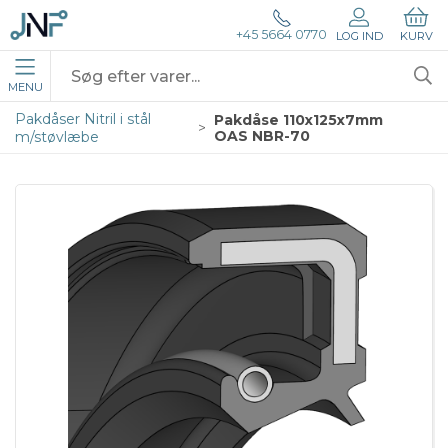
+45 5664 0770
LOG IND
KURV
MENU
Pakdåser Nitril i stål
Pakdåse 110x125x7mm
OAS NBR-70
m/støvlæbe