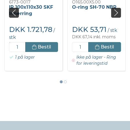
6173-0017
O165.00X5.00
IR 100x110x30 SKF
O-ring SH-70 NBR
Innerring
DKK 1.721,78
DKK 53,71
/
/ stk
DKK 67,14 inkl. moms
stk
DKK 2.152,22 inkl. moms
Bestil
Bestil
1 på lager
Ikke på lager - Ring
for leveringstid