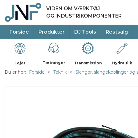
VIDEN OM VÆRKTØJ
OG INDUSTRIKOMPONENTER
Forside
Produkter
DJ Tools
Restsalg
Tætninger
Lejer
Transmission
Hydraulik
Du er her:
Forside
Teknik
Slanger, slangekoblinger og 