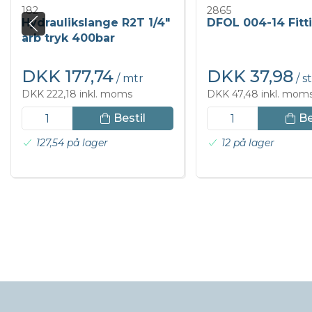
182
2865
Hydraulikslange R2T 1/4"
DFOL 004-14 Fitt
arb tryk 400bar
DKK 177,74
DKK 37,98
/ mtr
/ s
DKK 222,18 inkl. moms
DKK 47,48 inkl. mom
Bestil
Be
127,54 på lager
12 på lager