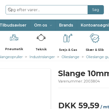
Søg
Tilbudsaviser
Om os
Brands
Kontoansøgn
Pneumatik
Teknik
Svejs & Gas
Skær & Slib
slangeopruller
Industrislanger
Olieslange
Olieslange 
Slange 10mm
Varenummer:
2003804
DKK 59,59
/ mt