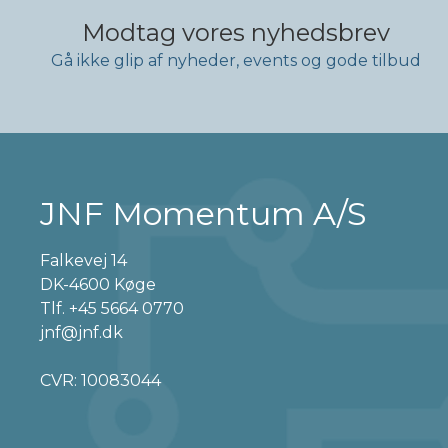
Modtag vores nyhedsbrev
Gå ikke glip af nyheder, events og gode tilbud
JNF Momentum A/S
Falkevej 14
DK-4600 Køge
Tlf.
+45 5664 0770
jnf@jnf.dk
CVR: 10083044