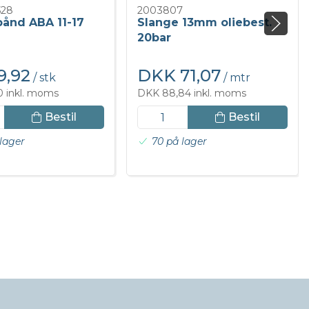
528
2003807
ånd ABA 11-17
Slange 13mm oliebest.
20bar
9,92
DKK 71,07
/ stk
/ mtr
0 inkl. moms
DKK 88,84 inkl. moms
Bestil
Bestil
 lager
70 på lager