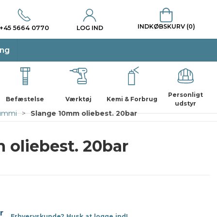
INDKØBSKURV (0)
+45 5664 0770
LOG IND
ing
Personligt
Befæstelse
Værktøj
Kemi & Forbrug
udstyr
gummi
Slange 10mm oliebest. 20bar
 oliebest. 20bar
r
Erhvervskunde? Husk at logge ind!