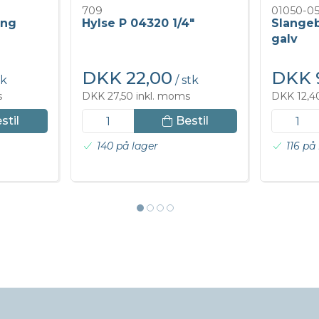
709
01050-0
ing
Hylse P 04320 1/4"
Slangeb
galv
DKK 22,00
DKK 
tk
/ stk
s
DKK 27,50 inkl. moms
DKK 12,4
stil
Bestil
140 på lager
116 på