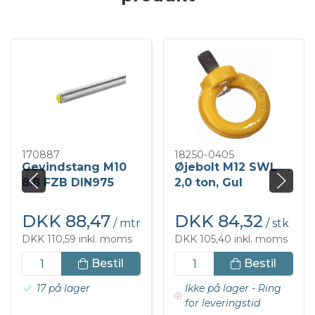
170887
18250-0405
Gevindstang M10
Øjebolt M12 SWL
8.8 FZB DIN975
2,0 ton, Gul
DKK 88,47
DKK 84,32
/ mtr
/ stk
DKK 110,59 inkl. moms
DKK 105,40 inkl. moms
Bestil
Bestil
17 på lager
Ikke på lager - Ring
for leveringstid