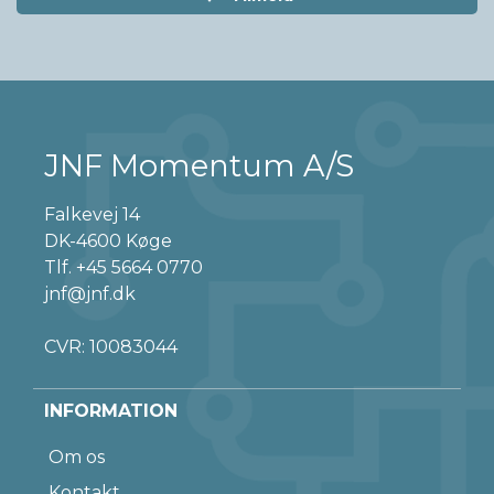
JNF Momentum A/S
Falkevej 14
DK-4600 Køge
Tlf.
+45 5664 0770
jnf@jnf.dk
CVR: 10083044
INFORMATION
Om os
Kontakt