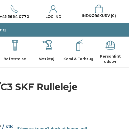
INDKØBSKURV (0)
+45 5664 0770
LOG IND
ing
Personligt
Befæstelse
Værktøj
Kemi & Forbrug
udstyr
C3 SKF Rulleleje
8
/ stk
Erhvervskunde? Husk at logge ind!