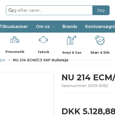
Søg
Tilbudsaviser
Om os
Brands
Kontoansøgn
Pneumatik
Teknik
Svejs & Gas
Skær & Slib
per
NU 214 ECM/C3 SKF Rulleleje
NU 214 ECM/
Varenummer:
6109-6062
DKK 5.128,8