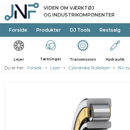
VIDEN OM VÆRKTØJ
OG INDUSTRIKOMPONENTER
Forside
Produkter
DJ Tools
Restsalg
Tætninger
Lejer
Transmission
Hydraulik
Du er her:
Forside
Lejer
Cylindriske Rullelejer
NU ty