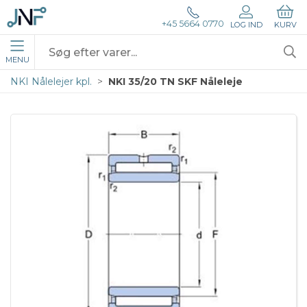
+45 5664 0770
LOG IND
KURV
MENU
NKI Nålelejer kpl.
NKI 35/20 TN SKF Nåleleje