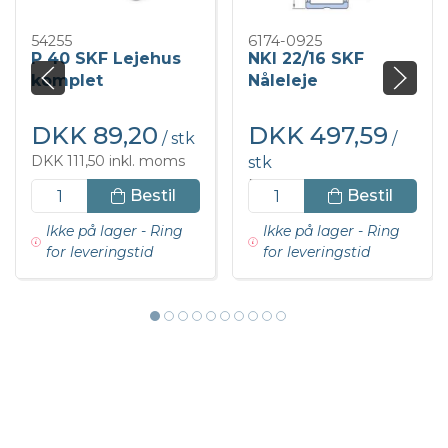
54255
6174-0925
P 40 SKF Lejehus
NKI 22/16 SKF
komplet
Nåleleje
DKK 89,20
DKK 497,59
/ stk
/
DKK 111,50 inkl. moms
stk
DKK 621,98 inkl. moms
Bestil
Bestil
Ikke på lager - Ring
Ikke på lager - Ring
for leveringstid
for leveringstid