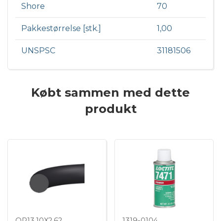
Shore
70
Pakkestørrelse [stk.]
1,00
UNSPSC
31181506
Købt sammen med dette
produkt
OR13.10X2.62
1319-0104