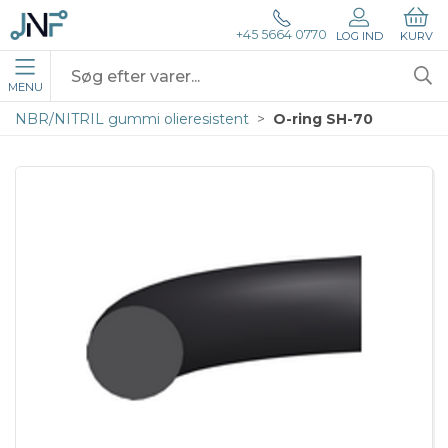
+45 5664 0770
LOG IND
KURV
MENU
NBR/NITRIL gummi olieresistent
O-ring SH-70