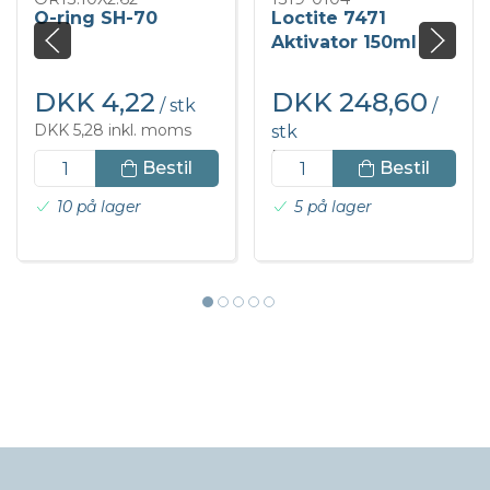
O-ring SH-70
Loctite 7471
Aktivator 150ml
DKK 4,22
DKK 248,60
/ stk
/
DKK 5,28 inkl. moms
stk
DKK 310,75 inkl. moms
Bestil
Bestil
10 på lager
5 på lager