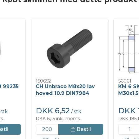
150652
56061
R 99235
CH Unbraco M8x20 lav
KM 6 SK
hoved 10.9 DIN7984
M30x1,5
DKK 6,52
DKK 1
 stk
/ stk
ms
DKK 8,15 inkl. moms
DKK 185,1
stil
Bestil