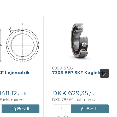
6099-5728
F Lejemøtrik
7306 BEP SKF Kugleleje
48,12
DKK 629,35
/ stk
/ stk
5 inkl. moms
DKK 786,69 inkl. moms
Bestil
Bestil