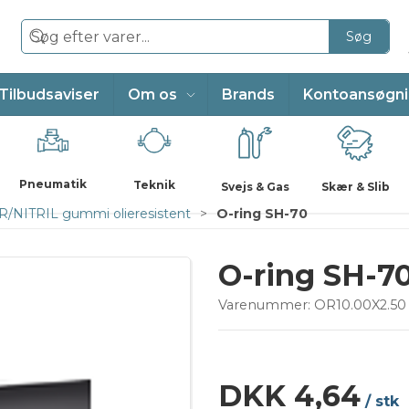
Søg
Tilbudsaviser
Om os
Brands
Kontoansøgn
Pneumatik
Teknik
Svejs & Gas
Skær & Slib
/NITRIL gummi olieresistent
O-ring SH-70
O-ring SH-7
Varenummer:
OR10.00X2.50
DKK 4,64
/ stk