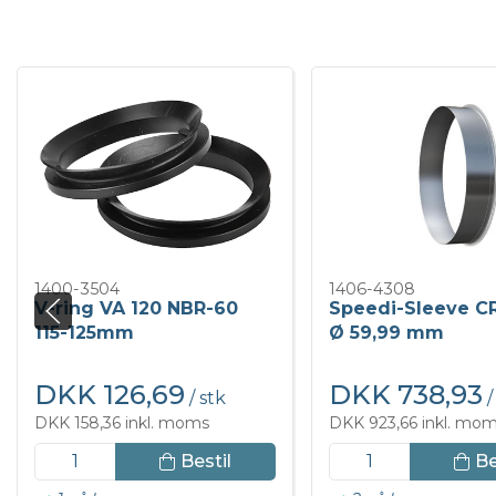
1400-3504
1406-4308
V-ring VA 120 NBR-60
Speedi-Sleeve C
115-125mm
Ø 59,99 mm
DKK 126,69
DKK 738,93
/ stk
/
DKK 158,36 inkl. moms
DKK 923,66 inkl. mo
Bestil
Be