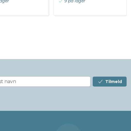
lager
9 på lager
Tilmeld