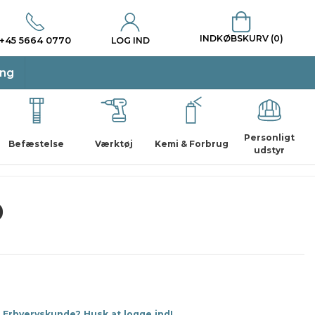
INDKØBSKURV (0)
+45 5664 0770
LOG IND
ing
Personligt
Befæstelse
Værktøj
Kemi & Forbrug
udstyr
0
Erhvervskunde? Husk at logge ind!