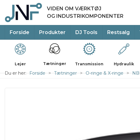
VIDEN OM VÆRKTØJ
OG INDUSTRIKOMPONENTER
Forside
Produkter
DJ Tools
Restsalg
Tætninger
Lejer
Transmission
Hydraulik
Du er her:
Forside
Tætninger
O-ringe & X-ringe
NBR