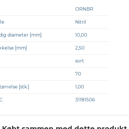
ORNBR
le
Nitril
dig diameter [mm]
10,00
kkelse [mm]
2,50
sort
70
ørrelse [stk.]
1,00
C
31181506
Købt sammen med dette produkt