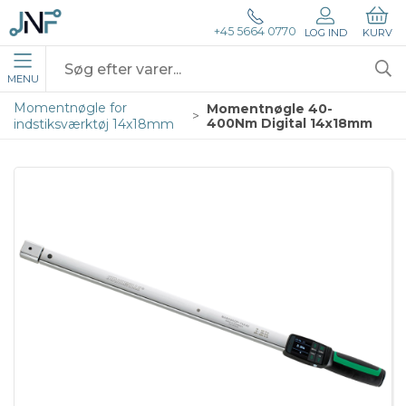
+45 5664 0770
LOG IND
KURV
MENU
Momentnøgle for
Momentnøgle 40-
400Nm Digital 14x18mm
indstiksværktøj 14x18mm