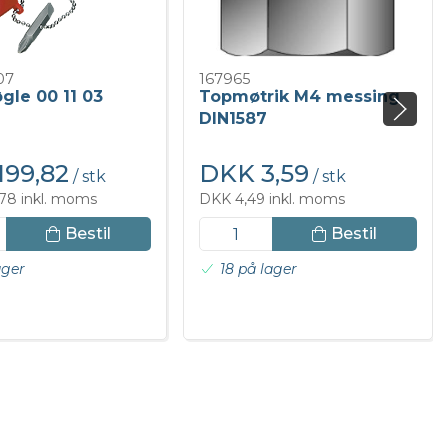
07
167965
gle 00 11 03
Topmøtrik M4 messing
DIN1587
199,82
DKK 3,59
/ stk
/ stk
78 inkl. moms
DKK 4,49 inkl. moms
Bestil
Bestil
ager
18 på lager