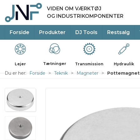
VIDEN OM VÆRKTØJ
OG INDUSTRIKOMPONENTER
Forside
Produkter
DJ Tools
Restsalg
Tætninger
Lejer
Transmission
Hydraulik
Du er her:
Forside
Teknik
Magneter
Pottemagnet 