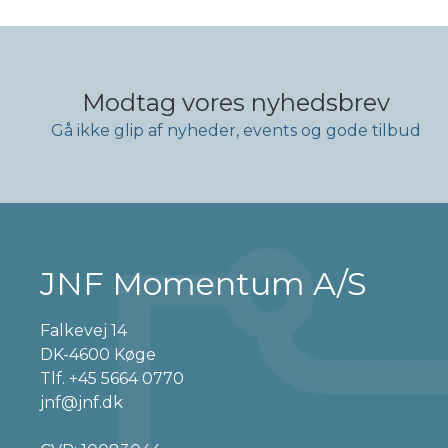
Modtag vores nyhedsbrev
Gå ikke glip af nyheder, events og gode tilbud
JNF Momentum A/S
Falkevej 14
DK-4600 Køge
Tlf.
+45 5664 0770
jnf@jnf.dk