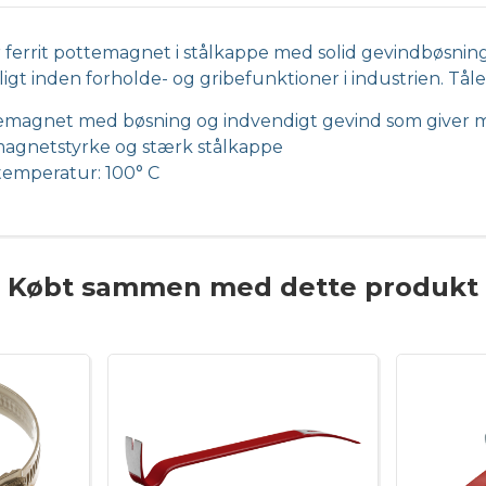
ferrit pottemagnet i stålkappe med solid gevindbøsni
igt inden forholde- og gribefunktioner i industrien. Tål
emagnet med bøsning og indvendigt gevind som giver m
magnetstyrke og stærk stålkappe
temperatur: 100° C
Købt sammen med dette produkt