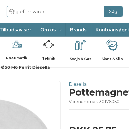
Søg
Tilbudsaviser
Om os
Brands
Kontoansøgn
Pneumatik
Teknik
Svejs & Gas
Skær & Slib
Ø50 M6 Ferrit Diesella
Diesella
Pottemagnet
Varenummer:
30176050