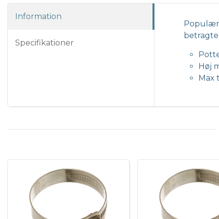
Information
Populær 
betragtel
Specifikationer
Pott
Høj 
Max 