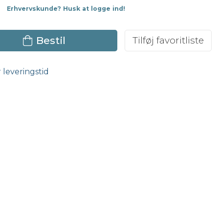
Erhvervskunde? Husk at logge ind!
Bestil
Tilføj favoritliste
r leveringstid