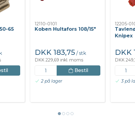
12110-0101
12205-01
50-65
Koben Hultafors 108/15"
Tavlenø
Knipex
DKK 183,75
DKK 
k
/ stk
s
DKK 229,69 inkl. moms
DKK 249,
stil
Bestil
2 på lager
3 på l