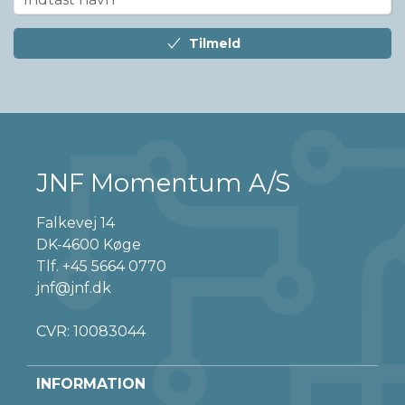
Tilmeld
JNF Momentum A/S
Falkevej 14
DK-4600 Køge
Tlf.
+45 5664 0770
jnf@jnf.dk
CVR: 10083044
INFORMATION