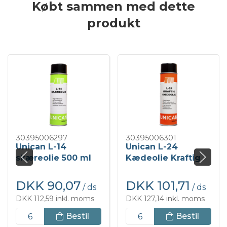
Købt sammen med dette
produkt
30395006297
30395006301
Unican L-14
Unican L-24
skæreolie 500 ml
Kædeolie Kraftig
500 ml
DKK 90,07
DKK 101,71
/ ds
/ ds
DKK 112,59 inkl. moms
DKK 127,14 inkl. moms
Bestil
Bestil