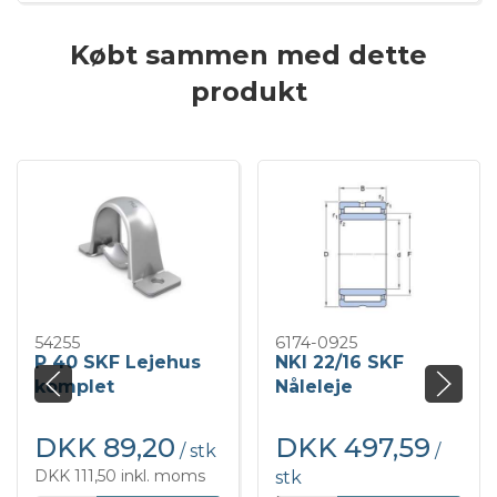
Købt sammen med dette
produkt
54255
6174-0925
P 40 SKF Lejehus
NKI 22/16 SKF
komplet
Nåleleje
DKK 89,20
DKK 497,59
/ stk
/
DKK 111,50 inkl. moms
stk