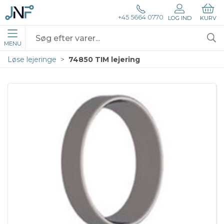
+45 5664 0770
LOG IND
KURV
MENU
Løse lejeringe
74850 TIM lejering