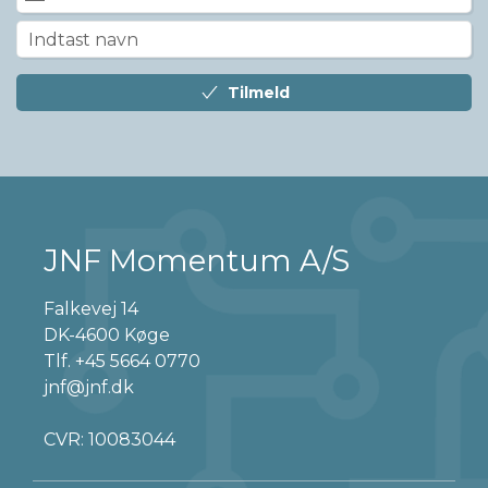
Tilmeld
JNF Momentum A/S
Falkevej 14
DK-4600 Køge
Tlf.
+45 5664 0770
jnf@jnf.dk
CVR: 10083044