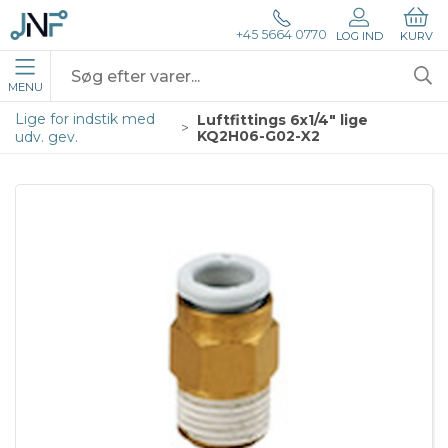
+45 5664 0770
LOG IND
KURV
MENU
Lige for indstik med
Luftfittings 6x1/4" lige
KQ2H06-G02-X2
udv. gev.