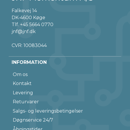
Falkevej 14
DK-4600 Køge
Tlf.
+45 5664 0770
jnf@jnf.dk
CVR: 10083044
INFORMATION
Om os
Kontakt
Levering
Returvarer
Salgs- og leveringsbetingelser
Døgnservice 24/7
Åbningstider