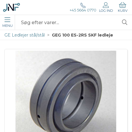
+45 5664 0770
LOG IND
KURV
MENU
GE Ledlejer stål/stål
GEG 100 ES-2RS SKF ledleje