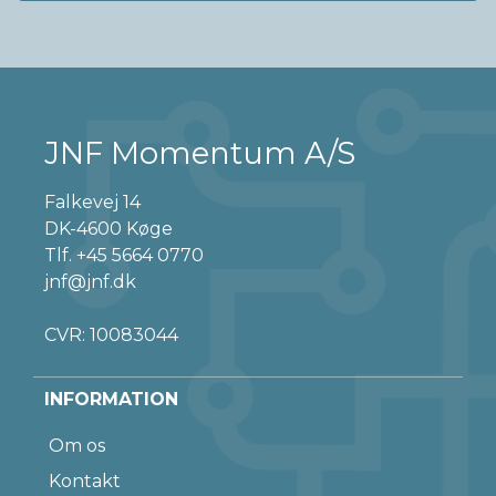
JNF Momentum A/S
Falkevej 14
DK-4600 Køge
Tlf.
+45 5664 0770
jnf@jnf.dk
CVR: 10083044
INFORMATION
Om os
Kontakt