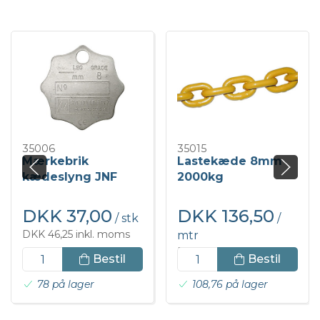
35006
35015
Mærkebrik
Lastekæde 8mm
kædeslyng JNF
2000kg
DKK 37,00
DKK 136,50
/ stk
/
DKK 46,25 inkl. moms
mtr
DKK 170,63 inkl. moms
Bestil
Bestil
78 på lager
108,76 på lager