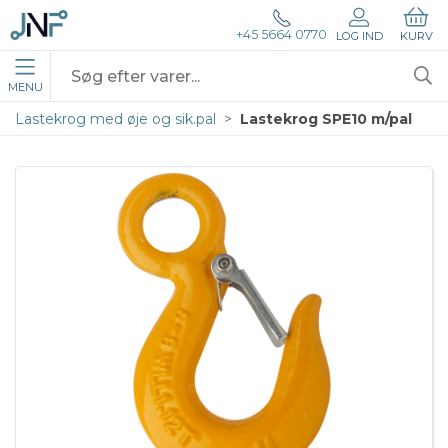
+45 5664 0770
LOG IND
KURV
MENU
Lastekrog med øje og sik.pal
Lastekrog SPE10 m/pal