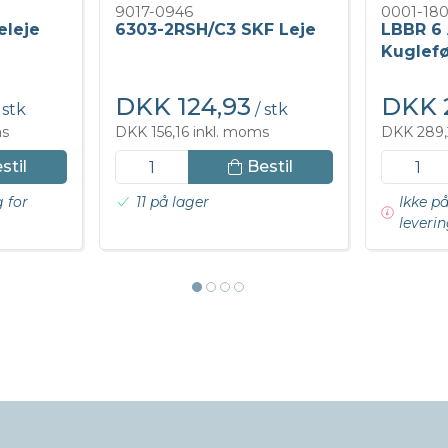
9017-0946
0001-180
eleje
6303-2RSH/C3 SKF Leje
LBBR 6
Kuglefø
DKK 124,93
DKK 2
 stk
/ stk
ms
DKK 156,16 inkl. moms
DKK 289,
stil
Bestil
g for
11 på lager
Ikke på
leverin