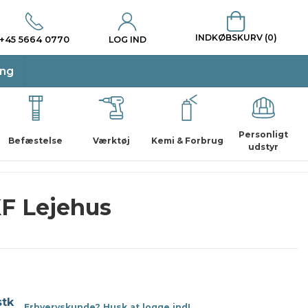
INDKØBSKURV (0)
+45 5664 0770
LOG IND
ing
Personligt
Befæstelse
Værktøj
Kemi & Forbrug
udstyr
F Lejehus
stk
Erhvervskunde? Husk at logge ind!