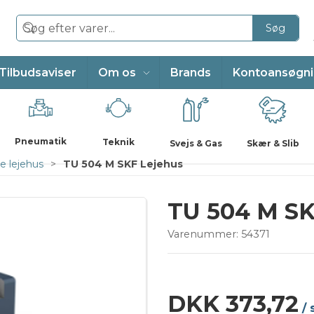
Søg
Tilbudsaviser
Om os
Brands
Kontoansøgn
Pneumatik
Teknik
Svejs & Gas
Skær & Slib
e lejehus
TU 504 M SKF Lejehus
TU 504 M SK
Varenummer:
54371
DKK 373,72
/ 