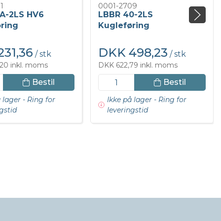
1
0001-2709
 A-2LS HV6
LBBR 40-2LS
ring
Kugleføring
31,36
DKK 498,23
/ stk
/ stk
20 inkl. moms
DKK 622,79 inkl. moms
Bestil
Bestil
 lager - Ring for
Ikke på lager - Ring for
gstid
leveringstid