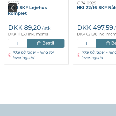
54255
6174-0925
P 40 SKF Lejehus
NKI 22/16 SKF Nål
komplet
DKK 89,20
DKK 497,59
/ stk
/
DKK 111,50 inkl. moms
DKK 621,98 inkl. mo
Bestil
Be
Ikke på lager - Ring for
Ikke på lager - Rin
leveringstid
leveringstid