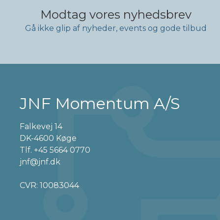
Modtag vores nyhedsbrev
Gå ikke glip af nyheder, events og gode tilbud
JNF Momentum A/S
Falkevej 14
DK-4600 Køge
Tlf.
+45 5664 0770
jnf@jnf.dk
CVR: 10083044