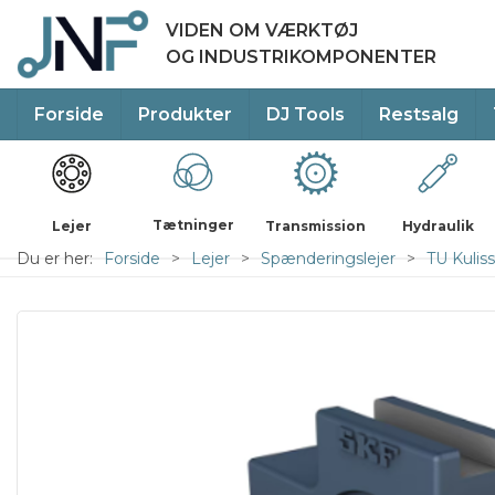
VIDEN OM VÆRKTØJ
OG INDUSTRIKOMPONENTER
Forside
Produkter
DJ Tools
Restsalg
Tætninger
Lejer
Transmission
Hydraulik
Du er her:
Forside
Lejer
Spænderingslejer
TU Kuliss