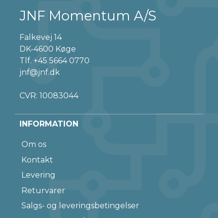
JNF Momentum A/S
Falkevej 14
DK-4600 Køge
Tlf.
+45 5664 0770
jnf@jnf.dk
CVR: 10083044
INFORMATION
Om os
Kontakt
Levering
Returvarer
Salgs- og leveringsbetingelser