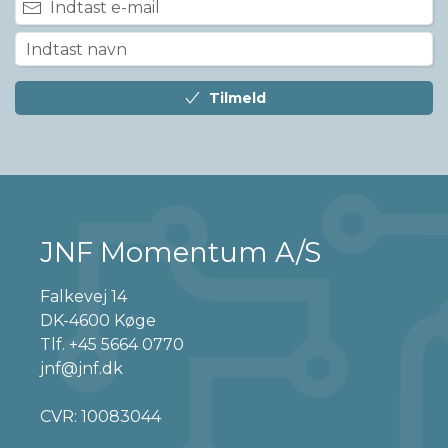
Tilmeld
JNF Momentum A/S
Falkevej 14
DK-4600 Køge
Tlf.
+45 5664 0770
jnf@jnf.dk
CVR: 10083044