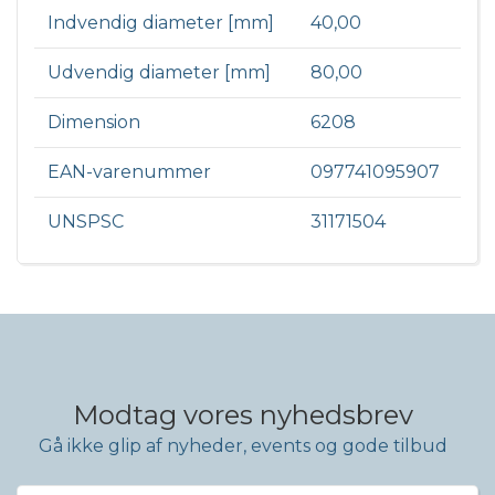
Indvendig diameter [mm]
40,00
Udvendig diameter [mm]
80,00
Dimension
6208
EAN-varenummer
097741095907
UNSPSC
31171504
Modtag vores nyhedsbrev
Gå ikke glip af nyheder, events og gode tilbud