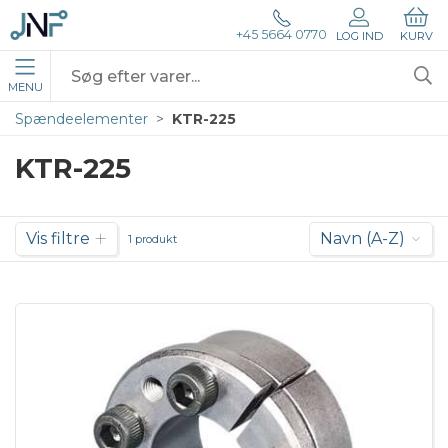
+45 5664 0770
LOG IND
KURV
MENU
Spændeelementer
KTR-225
KTR-225
Vis filtre
Navn (A-Z)
1 produkt