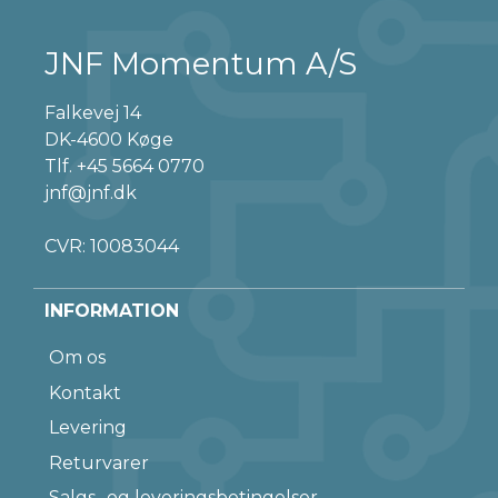
JNF Momentum A/S
Falkevej 14
DK-4600 Køge
Tlf.
+45 5664 0770
jnf@jnf.dk
CVR: 10083044
INFORMATION
Om os
Kontakt
Levering
Returvarer
Salgs- og leveringsbetingelser