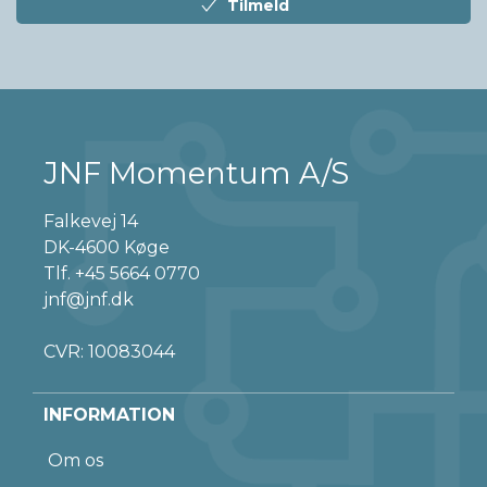
Tilmeld
JNF Momentum A/S
Falkevej 14
DK-4600 Køge
Tlf.
+45 5664 0770
jnf@jnf.dk
CVR: 10083044
INFORMATION
Om os