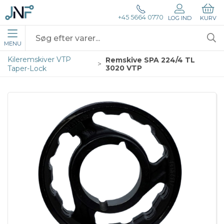
+45 5664 0770
LOG IND
KURV
MENU
Kileremskiver VTP
Remskive SPA 224/4 TL
3020 VTP
Taper-Lock