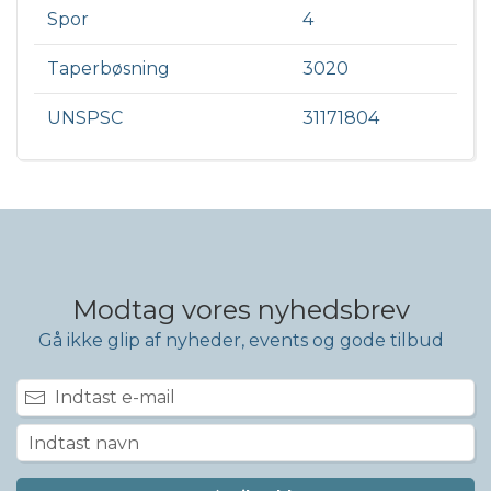
Spor
4
Taperbøsning
3020
UNSPSC
31171804
Modtag vores nyhedsbrev
Gå ikke glip af nyheder, events og gode tilbud